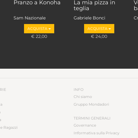
Pranzo a Konoha
La mia pizza in
V
teglia
b
Sam Nazionale
Gabriele Bonci
Cr
ACQUISTA
ACQUISTA
€ 22,00
€ 24,00
RIE
INFO
Chi siamo
ca
Gruppo Mondadori
a
TERMINI GENERALI
a
Governance
e Ragazzi
Informativa sulla Privacy