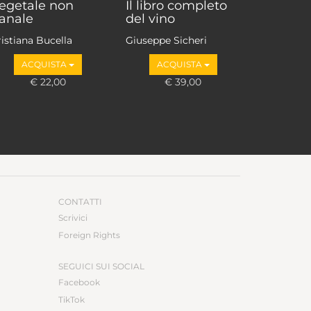
egetale non
Il libro completo
anale
del vino
istiana Bucella
Giuseppe Sicheri
ACQUISTA
ACQUISTA
€ 22,00
€ 39,00
CONTATTI
Scrivici
Foreign Rights
SEGUICI SUI SOCIAL
Facebook
TikTok