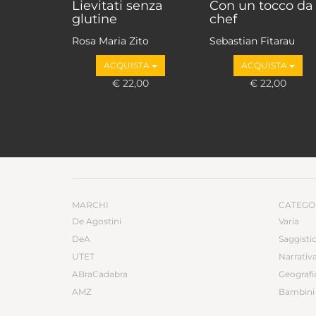
Lievitati senza
Con un tocco da
glutine
chef
Rosa Maria Zito
Sebastian Fitarau
ACQUISTA
ACQUISTA
€ 22,00
€ 22,00
MARCHI
CATEGO
De Agostini
Varia
DeA
Saggisti
UTET
Narrativ
ABraCadabra
Geografi
AMZ
Bambini 