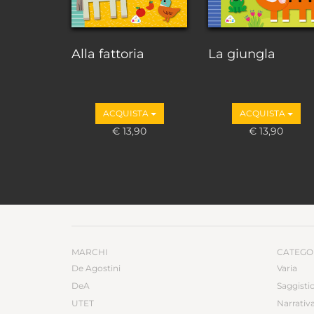
Alla fattoria
La giungla
ACQUISTA
ACQUISTA
€ 13,90
€ 13,90
MARCHI
CATEGO
De Agostini
Varia
DeA
Saggisti
UTET
Narrativ