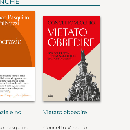
ANCHE
zie e no
Vietato obbedire
co Pasquino,
Concetto Vecchio