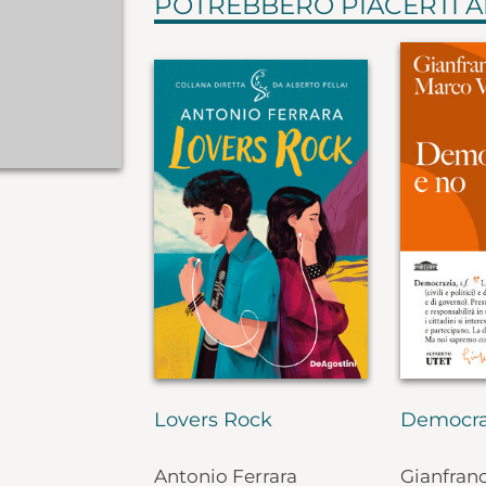
POTREBBERO PIACERTI 
Lovers Rock
Democra
Antonio Ferrara
Gianfran