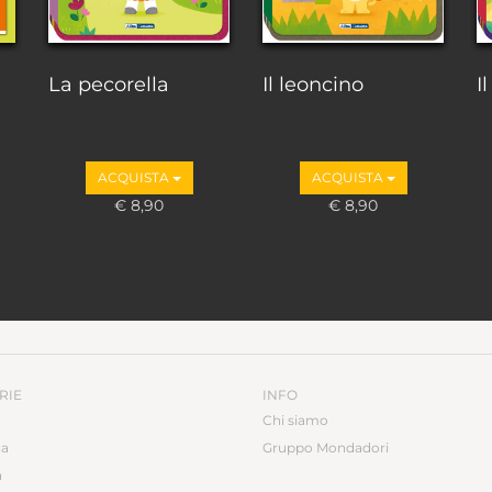
La pecorella
Il leoncino
I
ACQUISTA
ACQUISTA
€ 8,90
€ 8,90
RIE
INFO
Chi siamo
ca
Gruppo Mondadori
a