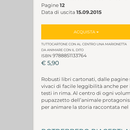
Pagine
12
Data di uscita
15.09.2015
ACQUISTA
TUTTOCARTONE CON AL CENTRO UNA MARIONETTA
DA ANIMARE CON IL DITO
9788851133764
ISBN
€ 5,90
Robusti libri cartonati, dalle pagine 
vivaci di facile leggibilità anche pe
testi in rima. Al centro di ogni vol
pupazzetto dell’animale protagonist
per animare la storia raccontata nel 