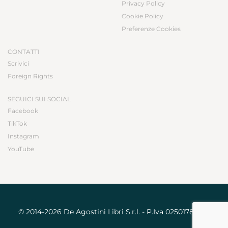
Privacy Policy
Cookie Policy
Preferenze Cookies
CONTATTI
Scrivici
Foreign Rights
SEGUICI SUI SOCIAL
Facebook
TikTok
Instagram
YouTube
© 2014-2026 De Agostini Libri S.r.l. - P.Iva 02501780031