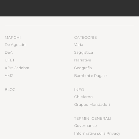
MARCHI
CATEGORIE
De Agostini
Varia
DeA
Saggistica
UTET
Narrativa
ABraCadabra
Geografia
AMZ
Bambini e Ragazzi
BLOG
INFO
Chi siamo
Gruppo Mondadori
TERMINI GENERALI
Governance
Informativa sulla Privacy