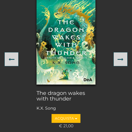
Previous
Ne
The dragon wakes
with thunder
K.X. Song
ACQUISTA
€ 21,00