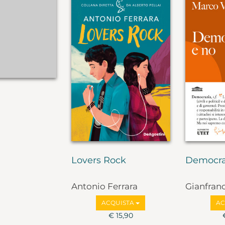
Lovers Rock
Democra
Antonio Ferrara
Gianfran
Marco Va
ACQUISTA
AC
€ 15,90