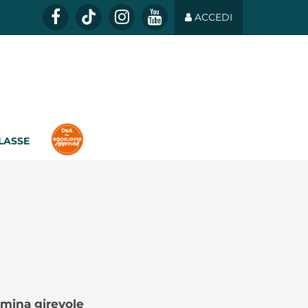
ACCEDI
CLASSE
omina girevole