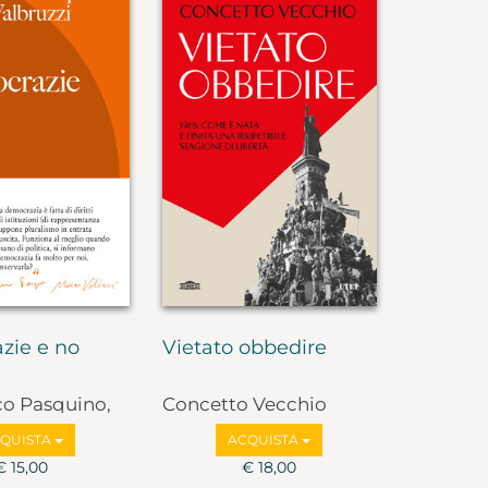
zie e no
Vietato obbedire
co Pasquino,
Concetto Vecchio
lbruzzi
QUISTA
ACQUISTA
€ 15,00
€ 18,00