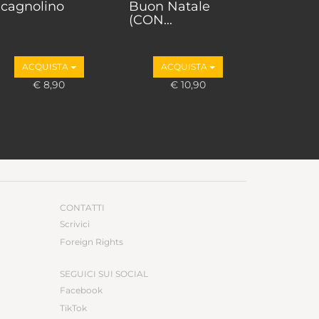
l cagnolino
Buon Natale
(CON...
ACQUISTA
ACQUISTA
€ 8,90
€ 10,90
CONTATTI
Scrivici
Foreign Rights
SEGUICI SUI SOCIAL
Facebook
TikTok