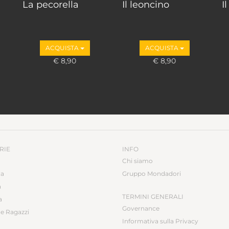
La pecorella
Il leoncino
I
ACQUISTA
ACQUISTA
€ 8,90
€ 8,90
RIE
INFO
Chi siamo
ca
Gruppo Mondadori
a
TERMINI GENERALI
a
Governance
e Ragazzi
Informativa sulla Privacy