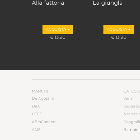
Alla fattoria
La giungla
ACQUISTA
ACQUISTA
€ 13,90
€ 13,90
MARCHI
CATEGO
De Agostini
Varia
DeA
Saggisti
UTET
Narrativ
ABraCadabra
Geografi
AMZ
Bambini 