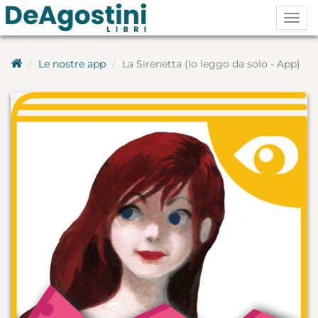
Togg
navig
Le nostre app
La Sirenetta (Io leggo da solo - App)