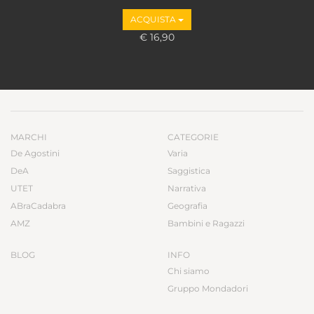
ACQUISTA
€ 16,90
MARCHI
CATEGORIE
De Agostini
Varia
DeA
Saggistica
UTET
Narrativa
ABraCadabra
Geografia
AMZ
Bambini e Ragazzi
BLOG
INFO
Chi siamo
Gruppo Mondadori