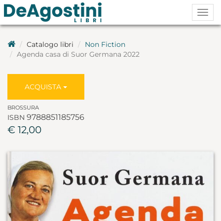
Togg
navig
Catalogo libri
Non Fiction
Agenda casa di Suor Germana 2022
ACQUISTA
BROSSURA
9788851185756
ISBN
€ 12,00