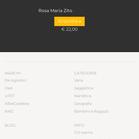
Rosa Maria Zito
ACQUISTA
€ 22,00
MARCHI
CATEGORIE
De Agostini
Varia
DeA
Saggistica
UTET
Narrativa
ABraCadabra
Geografia
AMZ
Bambini e Ragazzi
BLOG
INFO
Chi siamo