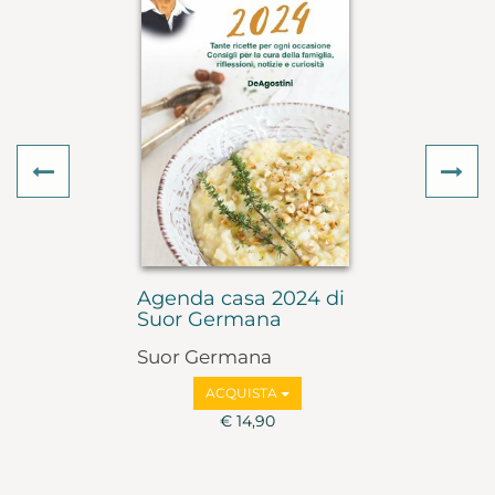
Previous
Ne
Agenda casa 2024 di
Suor Germana
Suor Germana
ACQUISTA
€ 14,90