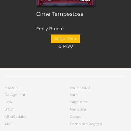
Cime Tempestose
Emily Brontë
ACQUISTA
€ 14,90
MARCHI
CATEGORIE
De Agostini
Varia
DeA
Saggistica
UTET
Narrativa
ABraCadabra
Geografia
AMZ
Bambini e Ragazzi