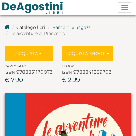
Togg
navig
Catalogo libri
Bambini e Ragazzi
Le avventure di Pinocchio
ACQUISTA
ACQUISTA EBOOK
CARTONATO
EBOOK
9788851170073
9788841869703
ISBN
ISBN
€ 7,90
€ 2,99