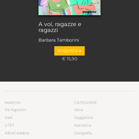
A voi, ragazze e
ragazzi
Barbara Tamborini
ACQUISTA
€ 15,90
MARCHI
CATEGORIE
De Agostini
Varia
DeA
Saggistica
UTET
Narrativa
ABraCadabra
Geografia