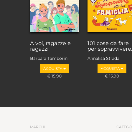
A voi, ragazze e
101 cose da fare
ragazzi
per sopravvivere.
Barbara Tamborini
Annalisa Strada
ACQUISTA
ACQUISTA
€ 15,90
€ 15,90
MARCHI
CATEGO