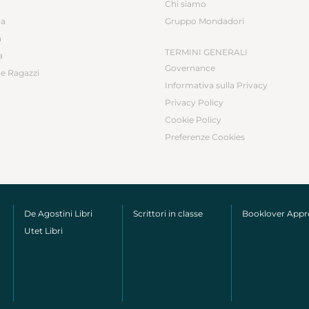
Chi siamo
ca
Gruppo Mondadori
a
TERMINI GENERALI
a
Governance
e Ragazzi
Informativa sulla Privacy
Privacy Policy
Cookie Policy
Preferenze Cookies
De Agostini Libri
Scrittori in classe
Booklover App
Utet Libri