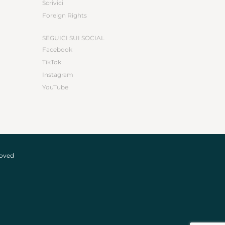
Scrivici
Foreign Rights
SEGUICI SUI SOCIAL
Facebook
TikTok
Instagram
YouTube
roved