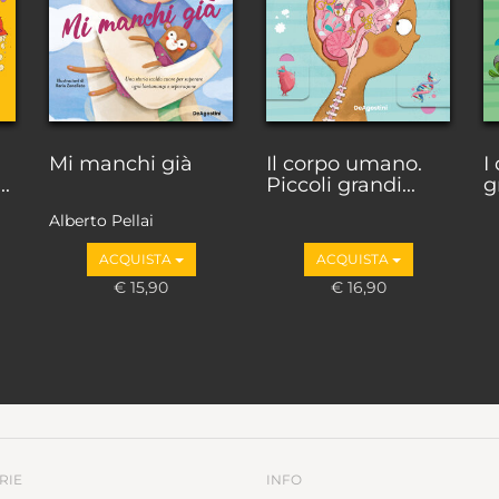
Mi manchi già
Il corpo umano.
I
..
Piccoli grandi...
g
Alberto Pellai
ACQUISTA
ACQUISTA
€ 15,90
€ 16,90
RIE
INFO