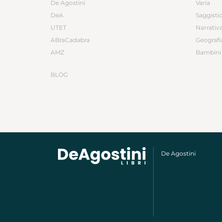
De Agostini
Varia
DeA
Saggisti
UTET
Narrativ
ABraCadabra
Geografi
AMZ
Bambini 
BLOG
De Agostini