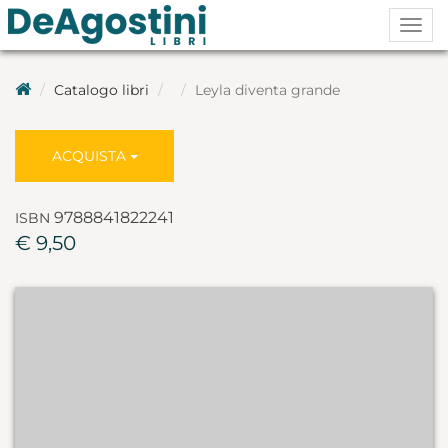
Togg
navig
Catalogo libri
Leyla diventa grande
ACQUISTA
9788841822241
ISBN
€ 9,50