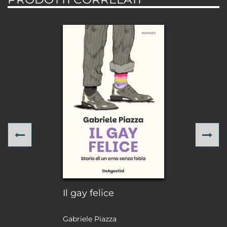
Previous
Ne
Il gay felice
Gabriele Piazza