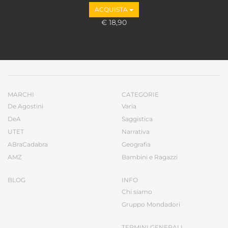
ACQUISTA
€ 18,90
MARCHI
CATEGORIE
De Agostini
Varia
DeA
Saggistica
UTET
Narrativa
ABraCadabra
Geografia
AMZ
Bambini e Ragazzi
BLOG
INFO
Chi siamo
Gruppo Mondadori
TERMINI GENERALI