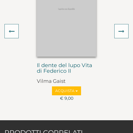
Previous
Ne
Il dente del lupo Vita
di Federico II
Vilma Gaist
ACQUISTA
€ 9,00
PRODOTTI CORRELATI