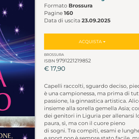
Formato
Brossura
Pagine
160
Data di uscita
23.09.2025
ACQUISTA
BROSSURA
9791221219852
ISBN
€ 17,90
Capelli raccolti, sguardo deciso, pied
è una campionessa, ma prima di tut
passione, la ginnastica artistica. Ali
insieme alla sorella gemella Asia; con 
dei genitori in Liguria per allenarsi 
paura, sì, ma con il cuore pieno
di sogni. Tra compiti, esami e lungh
e sport non è sempre stato facile, 