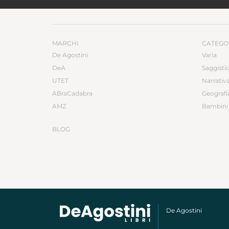
MARCHI
CATEGO
De Agostini
Varia
DeA
Saggisti
UTET
Narrativ
ABraCadabra
Geografi
AMZ
Bambini 
BLOG
De Agostini