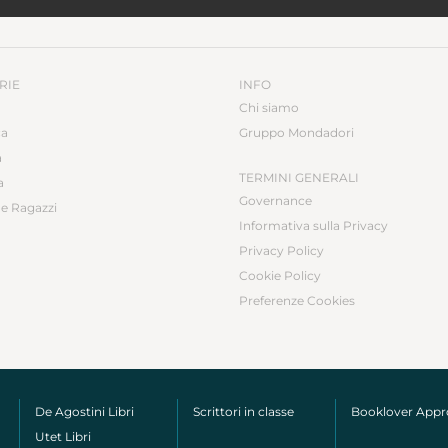
RIE
INFO
Chi siamo
ca
Gruppo Mondadori
a
TERMINI GENERALI
a
Governance
e Ragazzi
Informativa sulla Privacy
Privacy Policy
Cookie Policy
Preferenze Cookies
De Agostini Libri
Scrittori in classe
Booklover App
Utet Libri