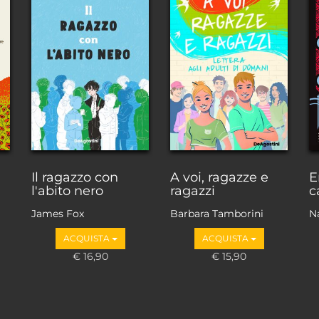
Il ragazzo con
A voi, ragazze e
E
l'abito nero
ragazzi
c
James Fox
Barbara Tamborini
N
ACQUISTA
ACQUISTA
€ 16,90
€ 15,90