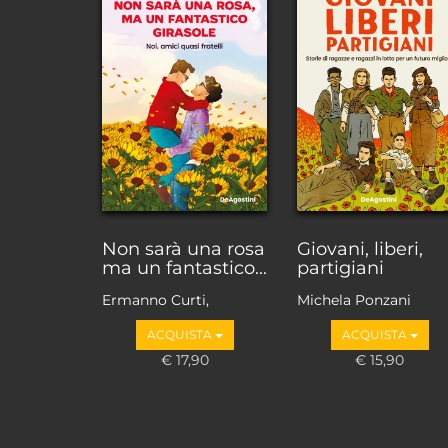
Non sarà una rosa
Giovani, liberi,
ma un fantastico...
partigiani
Ermanno Curti,
Michela Ponzani
Gianmarco Lepre
ACQUISTA
ACQUISTA
€ 17,90
€ 15,90