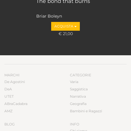
The bond that burns
Briar Boleyn
ACQUISTA
€ 21,00
MARCHI
CATEGORIE
De Agostini
Varia
DeA
Saggistica
UTET
Narrativa
ABraCadabra
Geografia
AMZ
Bambini e Ragazzi
BLOG
INFO
Chi siamo