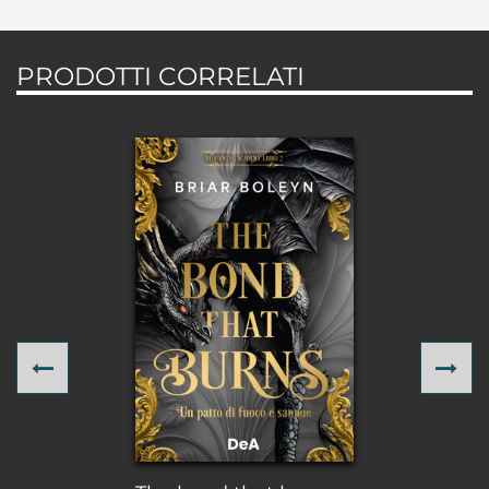
PRODOTTI CORRELATI
Previous
Ne