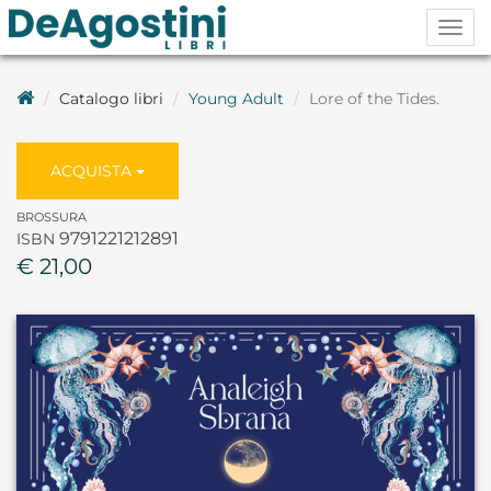
Togg
navig
Catalogo libri
Young Adult
Lore of the Tides.
ACQUISTA
BROSSURA
9791221212891
ISBN
€ 21,00