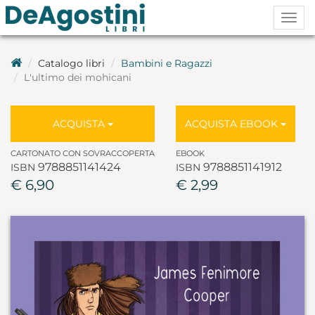
Togg
navig
Catalogo libri
Bambini e Ragazzi
L'ultimo dei mohicani
ACQUISTA
ACQUISTA EBOOK
CARTONATO CON SOVRACCOPERTA
EBOOK
9788851141424
9788851141912
ISBN
ISBN
€ 6,90
€ 2,99