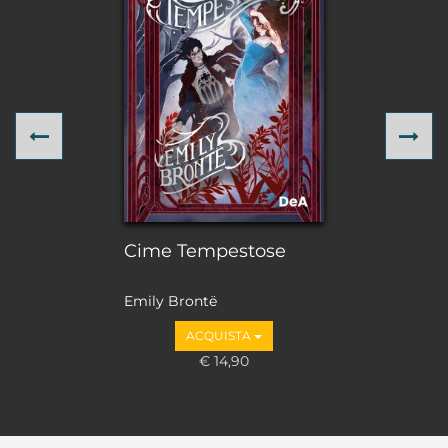
Previous
Ne
Cime Tempestose
Emily Brontë
ACQUISTA
€ 14,90