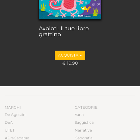
Axolotl. Il tuo libro
grattino
ACQUISTA
€ 10,90
MARCHI
CATEGORIE
De Agostini
Varia
DeA
Saggistica
UTET
Narrativa
ABraCadabra
Geografia