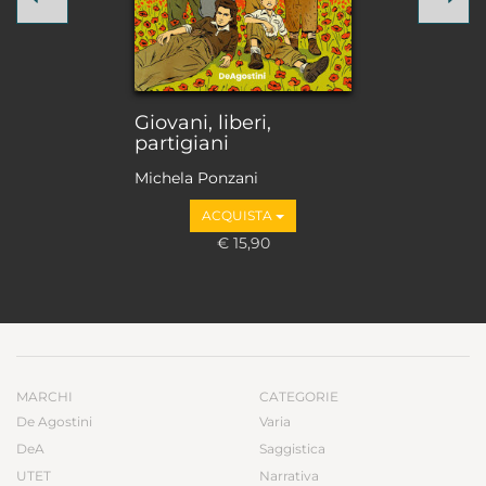
Giovani, liberi,
partigiani
Michela Ponzani
ACQUISTA
€ 15,90
MARCHI
CATEGORIE
De Agostini
Varia
DeA
Saggistica
UTET
Narrativa