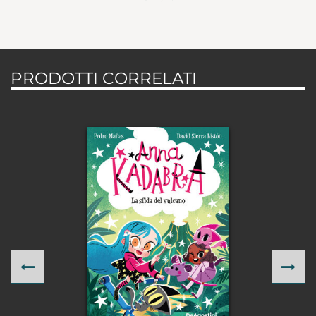
PRODOTTI CORRELATI
Previous
Ne