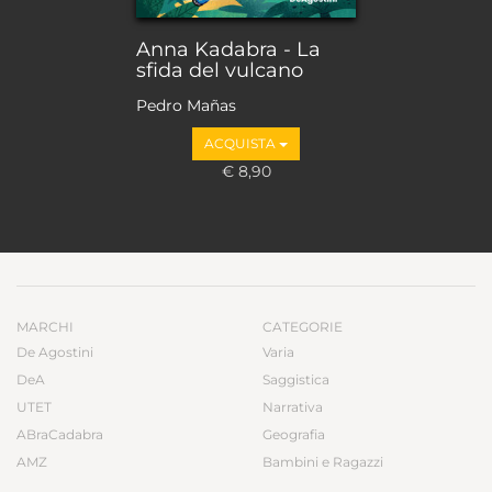
Anna Kadabra - La
sfida del vulcano
Pedro Mañas
ACQUISTA
€ 8,90
MARCHI
CATEGORIE
De Agostini
Varia
DeA
Saggistica
UTET
Narrativa
ABraCadabra
Geografia
AMZ
Bambini e Ragazzi