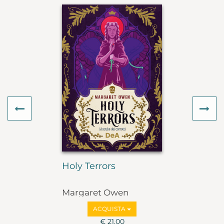
Previous
Ne
Holy Terrors
Margaret Owen
ACQUISTA
€ 21,00