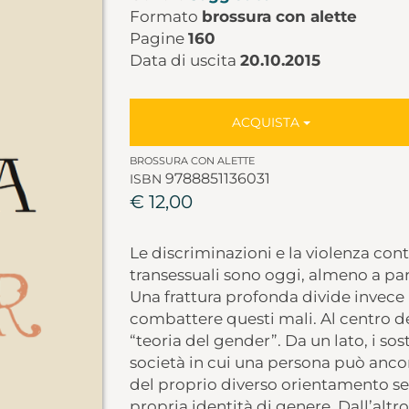
Formato
brossura con alette
Pagine
160
Data di uscita
20.10.2015
ACQUISTA
BROSSURA CON ALETTE
9788851136031
ISBN
€ 12,00
Le discriminazioni e la violenza con
transessuali sono oggi, almeno a pa
Una frattura profonda divide invece 
combattere questi mali. Al centro de
“teoria del gender”. Da un lato, i sos
società in cui una persona può ancor
del proprio diverso orientamento ses
propria identità di genere. Dall’altr