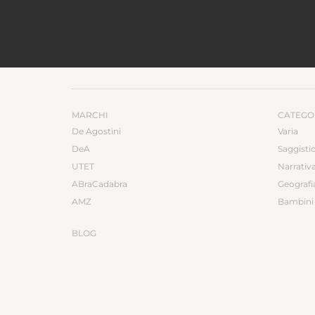
MARCHI
CATEGO
De Agostini
Varia
DeA
Saggisti
UTET
Narrativ
ABraCadabra
Geografi
AMZ
Bambini 
BLOG