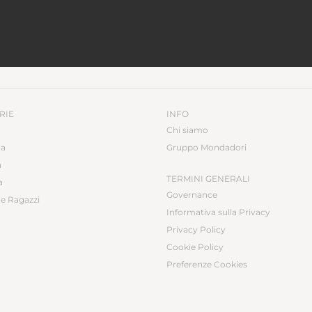
RIE
INFO
Chi siamo
ca
Gruppo Mondadori
a
TERMINI GENERALI
a
Governance
e Ragazzi
Informativa sulla Privacy
Privacy Policy
Cookie Policy
Preferenze Cookies