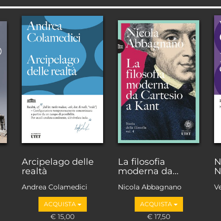
Arcipelago delle
La filosofia
N
realtà
moderna da...
N
Andrea Colamedici
Nicola Abbagnano
V
ACQUISTA
ACQUISTA
€ 15,00
€ 17,50