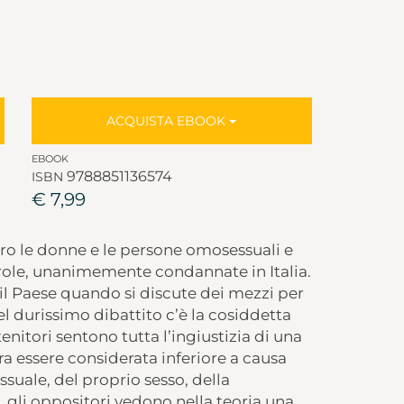
ACQUISTA EBOOK
EBOOK
9788851136574
ISBN
€ 7,99
tro le donne e le persone omosessuali e
role, unanimemente condannate in Italia.
il Paese quando si discute dei mezzi per
l durissimo dibattito c’è la cosiddetta
tenitori sentono tutta l’ingiustizia di una
a essere considerata inferiore a causa
suale, del proprio sesso, della
o, gli oppositori vedono nella teoria una