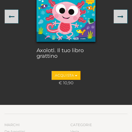
Previous
Ne
Axolotl. Il tuo libro
grattino
ACQUISTA
€ 10,90
MARCHI
CATEGORIE
De Agostini
Varia