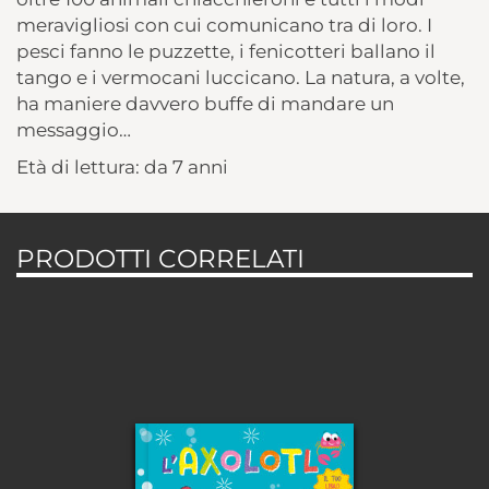
meravigliosi con cui comunicano tra di loro. I
pesci fanno le puzzette, i fenicotteri ballano il
tango e i vermocani luccicano. La natura, a volte,
ha maniere davvero buffe di mandare un
messaggio…
Età di lettura: da 7 anni
PRODOTTI CORRELATI