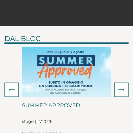
DAL BLOG
Previous
Ne
SUMMER APPROVED
stage | 1.7.2026