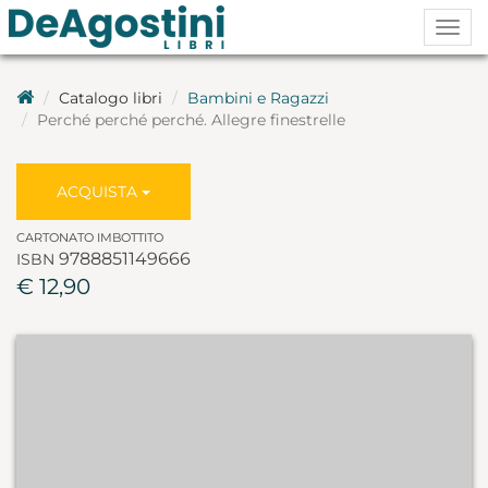
Togg
navig
Catalogo libri
Bambini e Ragazzi
Perché perché perché. Allegre finestrelle
ACQUISTA
CARTONATO IMBOTTITO
9788851149666
ISBN
€ 12,90