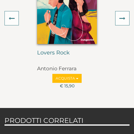
Previous
Ne
Lovers Rock
Antonio Ferrara
ACQUISTA
€ 15,90
PRODOTTI CORRELATI