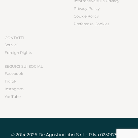
Informativa sulla Privacy
Privacy Policy
Cookie Policy
Preferenze Cookies
CONTATTI
Scrivici
Foreign Rights
SEGUICI SUI SOCIAL
Facebook
TikTok
Instagram
YouTube
© 2014-2026 De Agostini Libri S.r.l. - P.Iva 02501780031