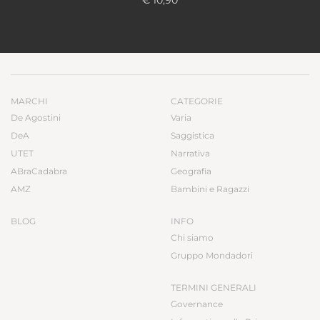
MARCHI
CATEGORIE
De Agostini
Varia
DeA
Saggistica
UTET
Narrativa
ABraCadabra
Geografia
AMZ
Bambini e Ragazzi
BLOG
INFO
Chi siamo
Gruppo Mondadori
TERMINI GENERALI
Governance