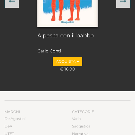
Previous
Ne
A pesca con il babbo
Carlo Conti
ACQUISTA
€ 16,90
MARCHI
CATEGORIE
De Agostini
Varia
DeA
Saggistica
UTET
Narrativa