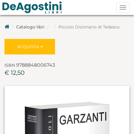
Togg
navig
Catalogo libri
Piccolo Dizionario di Tedesco
ACQUISTA
9788848006743
ISBN
€ 12,50