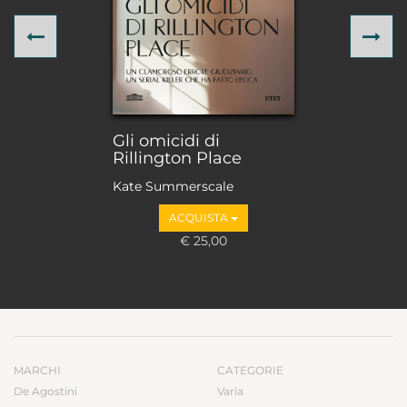
Previous
Ne
Gli omicidi di
Rillington Place
Kate Summerscale
ACQUISTA
€ 25,00
MARCHI
CATEGORIE
De Agostini
Varia