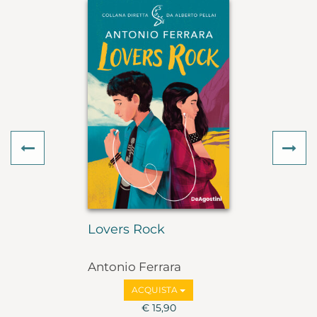
Previous
Ne
Lovers Rock
Antonio Ferrara
ACQUISTA
€ 15,90