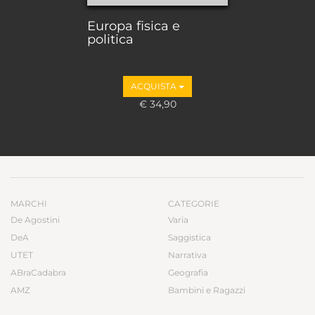
Europa fisica e
politica
ACQUISTA
€ 34,90
MARCHI
CATEGORIE
De Agostini
Varia
DeA
Saggistica
UTET
Narrativa
ABraCadabra
Geografia
AMZ
Bambini e Ragazzi