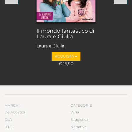
Il mondo fantastico di
Laura e Giulia
Laura e Giulia
ACQUISTA
€ 16,90
MARCHI
CATEGORIE
De Agostini
Varia
DeA
Saggistica
UTET
Narrativa