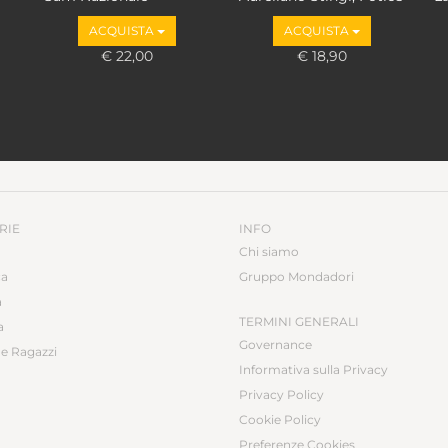
Loupakis
ACQUISTA
ACQUISTA
€ 22,00
€ 18,90
RIE
INFO
Chi siamo
ca
Gruppo Mondadori
a
TERMINI GENERALI
a
Governance
e Ragazzi
Informativa sulla Privacy
Privacy Policy
Cookie Policy
Preferenze Cookies