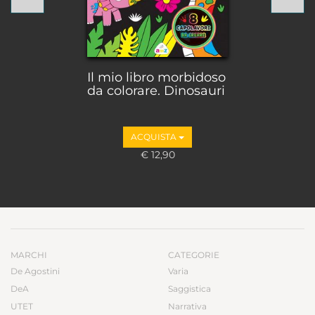
Il mio libro morbidoso
da colorare. Dinosauri
ACQUISTA
€ 12,90
MARCHI
CATEGORIE
De Agostini
Varia
DeA
Saggistica
UTET
Narrativa