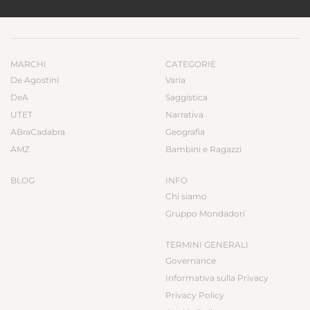
MARCHI
CATEGORIE
De Agostini
Varia
DeA
Saggistica
UTET
Narrativa
ABraCadabra
Geografia
AMZ
Bambini e Ragazzi
BLOG
INFO
Chi siamo
Gruppo Mondadori
TERMINI GENERALI
Governance
Informativa sulla Privacy
Privacy Policy