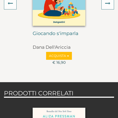
Previous
Ne
Giocando s'imparla
Dana Dell'Ariccia
ACQUISTA
€ 16,90
PRODOTTI CORRELATI