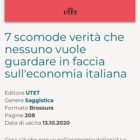
7 scomode verità che
nessuno vuole
guardare in faccia
sull'economia italiana
Editore
UTET
Genere
Saggistica
Formato
Brossura
Pagine
208
Data di uscita
13.10.2020
Cosa c’è che non va nell’economia italiana? Le