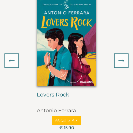
Previous
Ne
Lovers Rock
Antonio Ferrara
ACQUISTA
€ 15,90