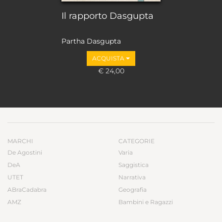
Il rapporto Dasgupta
Partha Dasgupta
ACQUISTA
€ 24,00
MARCHI
CATEGORIE
De Agostini
Varia
DeA
Saggistica
UTET
Narrativa
ABraCadabra
Geografia
AMZ
Bambini e Ragazzi