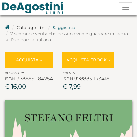
Togg
navig
Catalogo libri
Saggistica
7 scomode verità che nessuno vuole guardare in faccia
sull'economia italiana
ACQUISTA
ACQUISTA EBOOK
BROSSURA
EBOOK
9788851184254
9788851173418
ISBN
ISBN
€ 16,00
€ 7,99