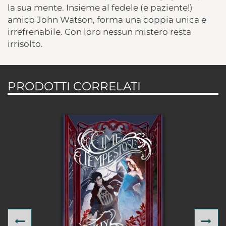
la sua mente. Insieme al fedele (e paziente!)
amico John Watson, forma una coppia unica e
irrefrenabile. Con loro nessun mistero resta
irrisolto.
PRODOTTI CORRELATI
Previous
Ne