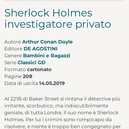
Sherlock Holmes
investigatore privato
Autore
Arthur Conan Doyle
Editore
DE AGOSTINI
Genere
Bambini e Ragazzi
Serie
Classici GD
Formato
cartonato
Pagine
208
Data di uscita
14.05.2019
Al 221B di Baker Street si rintana il detective più
irritante, scorbutico, ma indiscutibilmente
geniale, di tutta Londra. Il suo nome è Sherlock
Holmes. Per lui i crimini sono rompicapo da
risolvere, e niente è troppo ben congegnato per