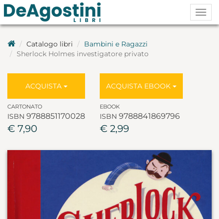
Togg
navig
Catalogo libri
Bambini e Ragazzi
Sherlock Holmes investigatore privato
ACQUISTA
ACQUISTA EBOOK
CARTONATO
EBOOK
9788851170028
9788841869796
ISBN
ISBN
€ 7,90
€ 2,99