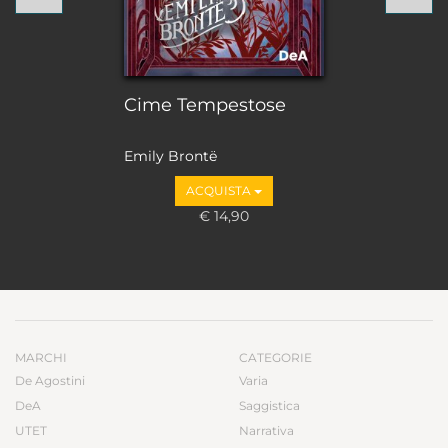
Cime Tempestose
Emily Brontë
ACQUISTA
€ 14,90
MARCHI
CATEGORIE
De Agostini
Varia
DeA
Saggistica
UTET
Narrativa