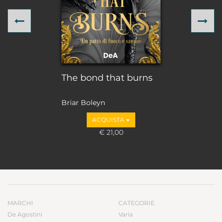
Previous
Ne
The bond that burns
Briar Boleyn
ACQUISTA
€ 21,00
MARCHI
CATEGORIE
De Agostini
Varia