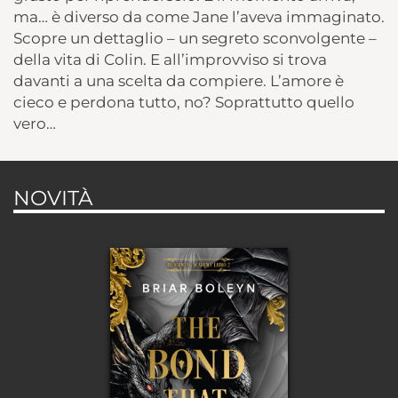
ma… è diverso da come Jane l’aveva immaginato.
Scopre un dettaglio – un segreto sconvolgente –
della vita di Colin. E all’improvviso si trova
davanti a una scelta da compiere. L’amore è
cieco e perdona tutto, no? Soprattutto quello
vero…
NOVITÀ