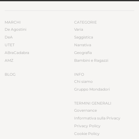
MARCHI
CATEGORIE
De Agostini
Varia
DeA
Saggistica
UTET
Narrativa
ABraCadabra
Geografia
AMZ
Bambini e Ragazzi
BLOG
INFO
Chi siamo
Gruppo Mondadori
TERMINI GENERALI
Governance
Informativa sulla Privacy
Privacy Policy
Cookie Policy