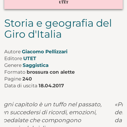
Storia e geografia del
Giro d'Italia
Autore
Giacomo Pellizzari
Editore
UTET
Genere
Saggistica
Formato
brossura con alette
Pagine
240
Data di uscita
18.04.2017
,
«Primo classificato Coppi. In attesa
del secondo, trasmettiamo musica
da ballo.»