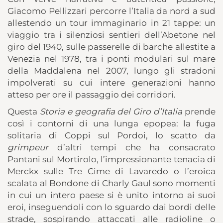
Giacomo Pellizzari percorre l’Italia da nord a sud
allestendo un tour immaginario in 21 tappe: un
viaggio tra i silenziosi sentieri dell’Abetone nel
giro del 1940, sulle passerelle di barche allestite a
Venezia nel 1978, tra i ponti modulari sul mare
della Maddalena nel 2007, lungo gli stradoni
impolverati su cui intere generazioni hanno
atteso per ore il passaggio dei corridori.
Questa
Storia e geografia del Giro d’Italia
prende
così i contorni di una lunga epopea: la fuga
solitaria di Coppi sul Pordoi, lo scatto da
grimpeur
d’altri tempi che ha consacrato
Pantani sul Mortirolo, l’impressionante tenacia di
Merckx sulle Tre Cime di Lavaredo o l’eroica
scalata al Bondone di Charly Gaul sono momenti
in cui un intero paese si è unito intorno ai suoi
eroi, inseguendoli con lo sguardo dai bordi delle
strade, sospirando attaccati alle radioline o