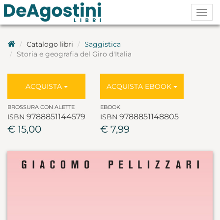
Togg
navig
Catalogo libri
Saggistica
Storia e geografia del Giro d'Italia
ACQUISTA
ACQUISTA EBOOK
BROSSURA CON ALETTE
EBOOK
9788851144579
9788851148805
ISBN
ISBN
€ 15,00
€ 7,99