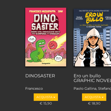
DINOSASTER
Ero un bullo
GRAPHIC NOVE
Francesco
Paolo Gallina, Stefan
Muzzopappa, Daw
Ascari
ACQUISTA
ACQUISTA
€ 15,90
€ 18,90