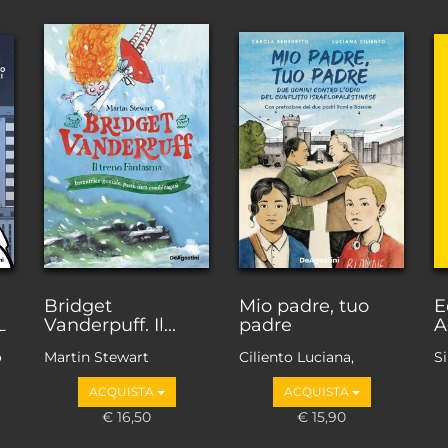
Bridget
Mio padre, tuo
E
L
Vanderpuff. Il...
padre
A
o
Martin Stewart
Ciliento Luciana,
S
Benedetto Carola
ACQUISTA
ACQUISTA
€ 16,50
€ 15,90