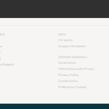
RIE
INFO
Chi siamo
ca
Gruppo Mondadori
a
TERMINI GENERALI
a
Governance
e Ragazzi
Informativa sulla Privacy
Privacy Policy
Cookie Policy
Preferenze Cookies