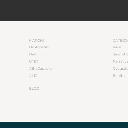
MARCHI
CATEGO
De Agostini
Varia
DeA
Saggisti
UTET
Narrativ
ABraCadabra
Geografi
AMZ
Bambini 
BLOG