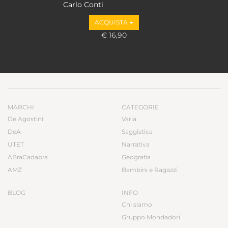
Carlo Conti
ACQUISTA
€ 16,90
MARCHI
CATEGORIE
De Agostini
Varia
DeA
Saggistica
UTET
Narrativa
ABraCadabra
Geografia
AMZ
Bambini e Ragazzi
BLOG
INFO
Chi siamo
Gruppo Mondadori