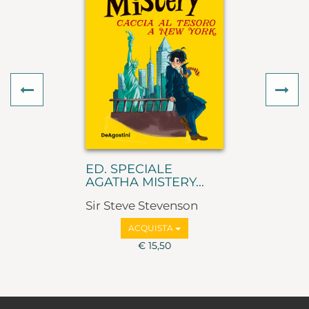
Previous
Ne
ED. SPECIALE
AGATHA MISTERY...
Sir Steve Stevenson
ACQUISTA
€ 15,50