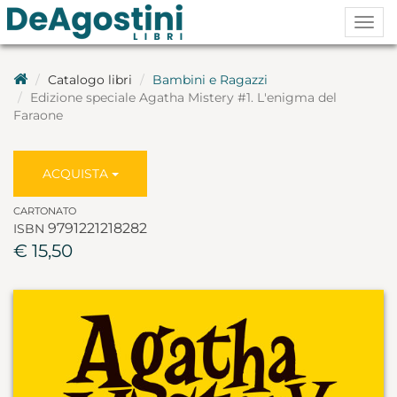
Togg
navig
Catalogo libri
Bambini e Ragazzi
Edizione speciale Agatha Mistery #1. L'enigma del
Faraone
ACQUISTA
CARTONATO
9791221218282
ISBN
€ 15,50