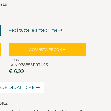
rta
Vedi tutte le anteprime
ACQUISTA EBOOK
EBOOK
9788851197445
ISBN
€ 6,99
HEDE DIDATTICHE
lta.