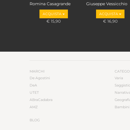
Romina Casagrande
Giuseppe Vessicchio
ACQUISTA
ACQUISTA
€ 15,90
€ 16,90
MARCHI
CATEGO
De Agostini
Varia
DeA
Saggisti
UTET
Narrativ
ABraCadabra
Geografi
AMZ
Bambini 
BLOG