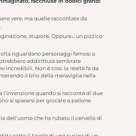
mmaginato, racchiuse in dodici grandi
ssere vere, ma quelle raccontate da
.
mmaginazione, stupore. Oppure… un pizzico
ccolta riguardano personaggi famosi o
e potrebbero addirittura sembrare
incredibili. Non è così: la realtà fa da
erendo il brio della meraviglia nella
a l’invenzione quando si racconta di due
ono si spararsi per giocare a pallone
ia dell’uomo che ha rubato il cervello di
ata sotto il tavolo di una cucina di un