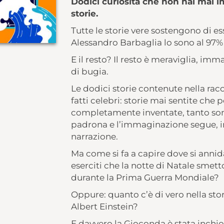
Dodici curiosità che non hai mai i
storie.
Tutte le storie vere sostengono di e
Alessandro Barbaglia lo sono al 97%
E il resto? Il resto è meraviglia, i
di bugia.
Le dodici storie contenute nella ra
fatti celebri: storie mai sentite ch
completamente inventate, tanto sono 
padrona e l’immaginazione segue, ins
narrazione.
Ma come si fa a capire dove si annid
eserciti che la notte di Natale smett
durante la Prima Guerra Mondiale?
Oppure: quanto c’è di vero nella stor
Albert Einstein?
E davvero la Gioconda è stata inchiod