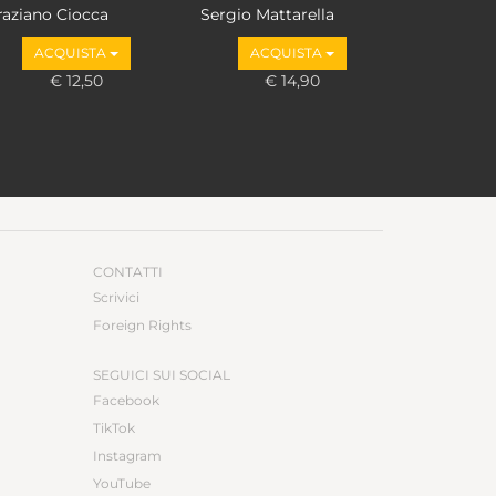
raziano Ciocca
Sergio Mattarella
ACQUISTA
ACQUISTA
€ 12,50
€ 14,90
CONTATTI
Scrivici
Foreign Rights
SEGUICI SUI SOCIAL
Facebook
TikTok
Instagram
YouTube