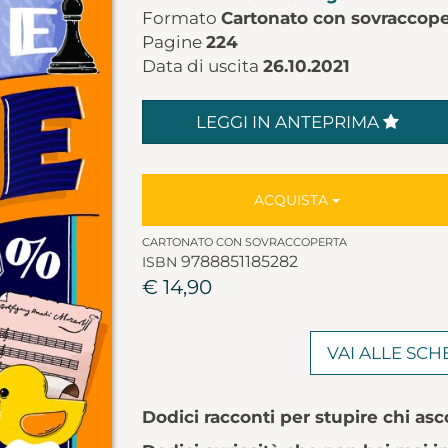
Formato
Cartonato con sovraccope
Pagine
224
Data di uscita
26.10.2021
LEGGI IN ANTEPRIMA
ACQUISTA
CARTONATO CON SOVRACCOPERTA
9788851185282
ISBN
€ 14,90
VAI ALLE SC
Dodici racconti per stupire chi asco