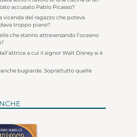
è stato accusato Pablo Picasso?
lla vicenda del ragazzo che poteva
uidava troppo piano?
lle che stanno attraversando l’oceano
o?
ll’attrice a cui il signor Walt Disney si è
no anche bugiarde. Soprattutto quelle
ANCHE