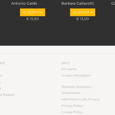
Antonio Galdo
Barbara Gallavotti
G
ACQUISTA
ACQUISTA
€ 15,90
€ 13,00
RIE
INFO
Chi siamo
ca
Gruppo Mondadori
a
TERMINI GENERALI
a
Governance
e Ragazzi
Informativa sulla Privacy
Privacy Policy
Cookie Policy