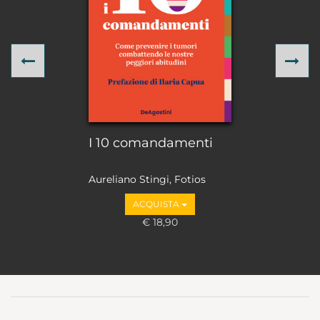
Previous
Ne
I 10 comandamenti
Aureliano Stingi, Fotios
Loupakis
ACQUISTA
€ 18,90