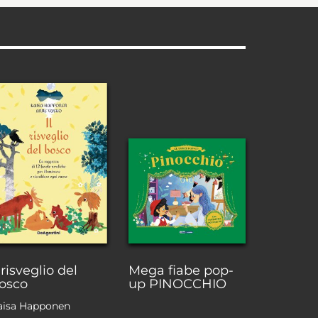
l risveglio del
Mega fiabe pop-
osco
up PINOCCHIO
aisa Happonen