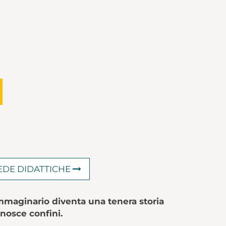
HEDE DIDATTICHE
mmaginario diventa una tenera storia
onosce confini.