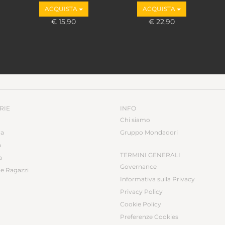
ACQUISTA
ACQUISTA
€ 15,90
€ 22,90
RIE
INFO
Chi siamo
ca
Gruppo Mondadori
a
TERMINI GENERALI
a
Governance
e Ragazzi
Informativa sulla Privacy
Privacy Policy
Cookie Policy
Preferenze Cookies