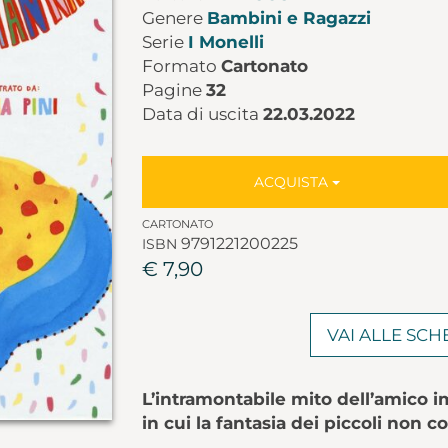
Genere
Bambini e Ragazzi
Serie
I Monelli
Formato
Cartonato
Pagine
32
Data di uscita
22.03.2022
ACQUISTA
CARTONATO
9791221200225
ISBN
€ 7,90
VAI ALLE SC
L’intramontabile mito dell’amico i
in cui la fantasia dei piccoli non c