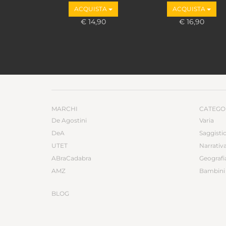
ACQUISTA
ACQUISTA
€ 14,90
€ 16,90
MARCHI
CATEGO
De Agostini
Varia
DeA
Saggisti
UTET
Narrativ
ABraCadabra
Geografi
AMZ
Bambini 
BLOG