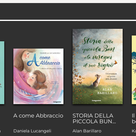
A come Abbraccio
STORIA DELLA
I
PICCOLA BUN...
b
n
Daniela Lucangeli
Alan Barillaro
K