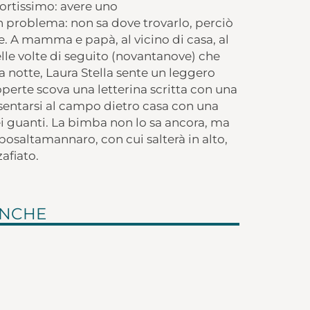
fortissimo: avere uno
 problema: non sa dove trovarlo, perciò
. A mamma e papà, al vicino di casa, al
elle volte di seguito (novantanove) che
a notte, Laura Stella sente un leggero
 coperte scova una letterina scritta con una
resentarsi al campo dietro casa con una
i guanti. La bimba non lo sa ancora, ma
posaltamannaro, con cui salterà in alto,
afiato.
ANCHE