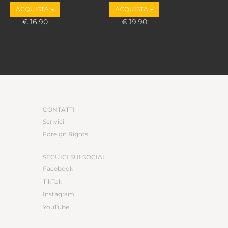
ACQUISTA
ACQUISTA
€ 16,90
€ 19,90
CONTATTI
Scrivici
Foreign Rights
SEGUICI SUI SOCIAL
Facebook
TikTok
Instagram
YouTube