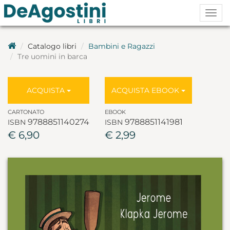
Togg
navig
Catalogo libri
Bambini e Ragazzi
Tre uomini in barca
ACQUISTA
ACQUISTA EBOOK
CARTONATO
EBOOK
9788851140274
9788851141981
ISBN
ISBN
€ 6,90
€ 2,99