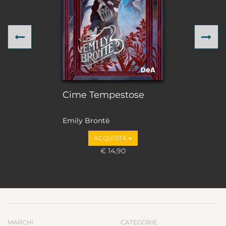
Previous
Ne
Cime Tempestose
Emily Brontë
ACQUISTA
€ 14,90
MARCHI
CATEGORIE