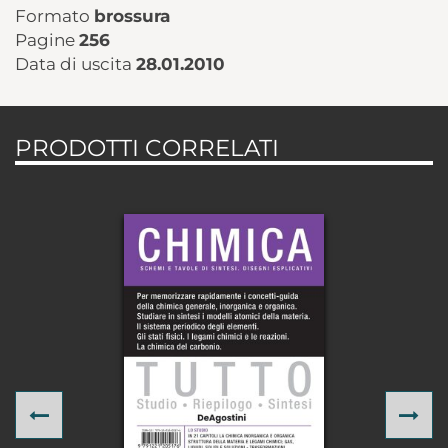
Formato
brossura
Pagine
256
Data di uscita
28.01.2010
PRODOTTI CORRELATI
Previous
Ne