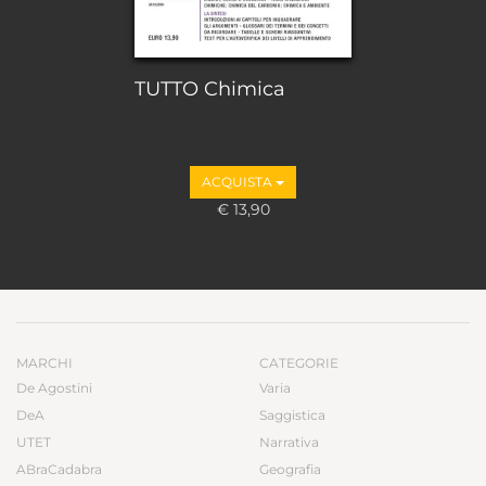
TUTTO Chimica
ACQUISTA
€ 13,90
MARCHI
CATEGORIE
De Agostini
Varia
DeA
Saggistica
UTET
Narrativa
ABraCadabra
Geografia