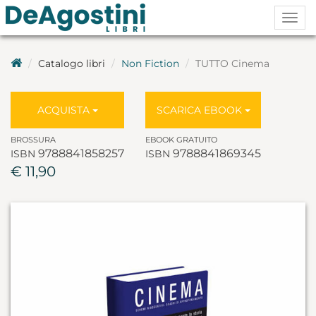
Togg
navig
Catalogo libri
Non Fiction
TUTTO Cinema
ACQUISTA
SCARICA EBOOK
BROSSURA
EBOOK GRATUITO
9788841858257
9788841869345
ISBN
ISBN
€ 11,90