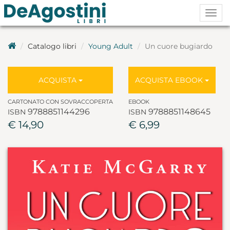
Togg
navig
Catalogo libri
Young Adult
Un cuore bugiardo
ACQUISTA
ACQUISTA EBOOK
CARTONATO CON SOVRACCOPERTA
EBOOK
9788851144296
9788851148645
ISBN
ISBN
€ 14,90
€ 6,99