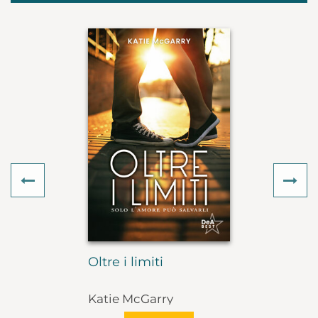
Previous
Ne
Oltre i limiti
Katie McGarry