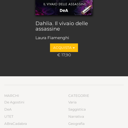
Dahlia. Il vivaio delle
assassine
Laura Fiamenghi
ACQUISTA
€ 17,90
MARCHI
CATEGORIE
De Agostini
Varia
DeA
Saggistica
UTET
Narrativa
ABraCadabra
Geografia