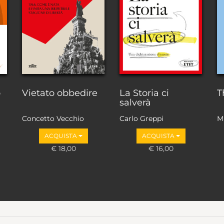
o
Vietato obbedire
La Storia ci
T
salverà
Concetto Vecchio
Carlo Greppi
M
ACQUISTA
ACQUISTA
€ 18,00
€ 16,00