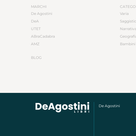
MARCHI
CATEGO
De Agostini
Varia
DeA
Saggisti
UTET
Narrativ
ABraCadabra
Geografi
AMZ
Bambini 
BLOG
De Agostini