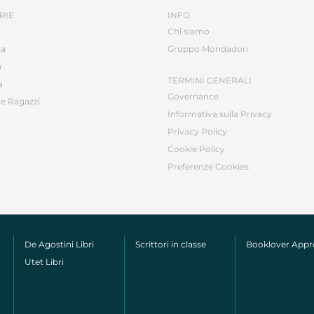
RIE
INFO
Chi siamo
ca
Gruppo Mondadori
a
TERMINI GENERALI
a
Governance
e Ragazzi
Informativa sulla Privacy
Privacy Policy
Cookie Policy
Preferenze Cookies
De Agostini Libri
Scrittori in classe
Booklover App
Utet Libri