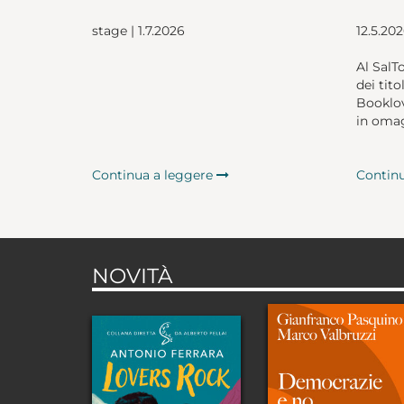
stage | 1.7.2026
12.5.20
Al SalT
dei tito
Booklov
in omag
Continua a leggere
Contin
NOVITÀ