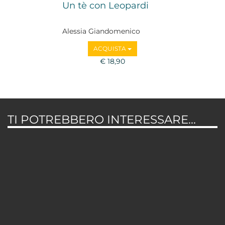
Un tè con Leopardi
Alessia Giandomenico
ACQUISTA
€ 18,90
TI POTREBBERO INTERESSARE...