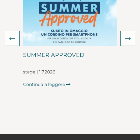
Previous
Ne
SUMMER APPROVED
stage | 1.7.2026
Continua a leggere