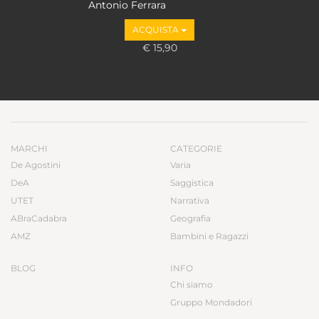
Antonio Ferrara
ACQUISTA
€ 15,90
MARCHI
CATEGORIE
De Agostini
Varia
DeA
Saggistica
UTET
Narrativa
ABraCadabra
Geografia
AMZ
Bambini e Ragazzi
BLOG
INFO
Chi siamo
Gruppo Mondadori