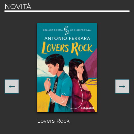
NOVITÀ
Previous
Ne
Lovers Rock