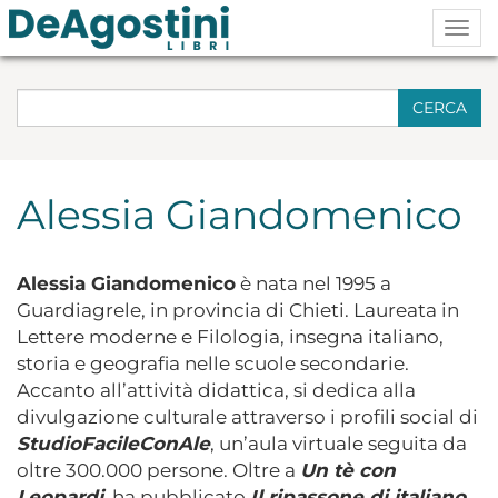
Togg
navig
CERCA
Alessia Giandomenico
Alessia Giandomenico
è nata nel 1995 a
Guardiagrele, in provincia di Chieti. Laureata in
Lettere moderne e Filologia, insegna italiano,
storia e geografia nelle scuole secondarie.
Accanto all’attività didattica, si dedica alla
divulgazione culturale attraverso i profili social di
StudioFacileConAle
, un’aula virtuale seguita da
oltre 300.000 persone. Oltre a
Un tè con
Leopardi
, ha pubblicato
Il ripassone di italiano