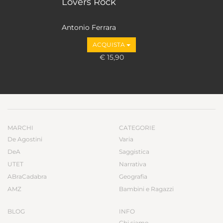
Lovers Rock
Antonio Ferrara
ACQUISTA
€ 15,90
MARCHI
CATEGORIE
De Agostini
Varia
DeA
Saggistica
UTET
Narrativa
ABraCadabra
Geografia
AMZ
Bambini e Ragazzi
BLOG
INFO
Chi siamo