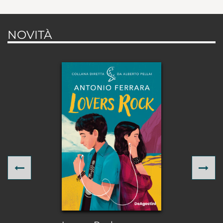
NOVITÀ
Previous
Ne