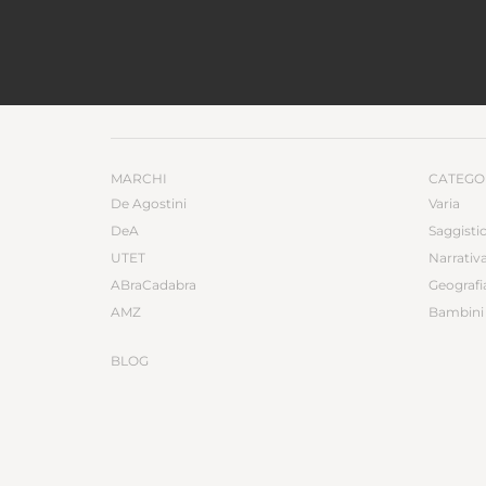
MARCHI
CATEGO
De Agostini
Varia
DeA
Saggisti
UTET
Narrativ
ABraCadabra
Geografi
AMZ
Bambini 
BLOG