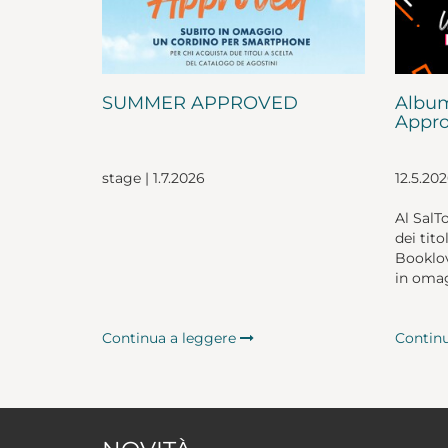
SUMMER APPROVED
Album
Appro
stage | 1.7.2026
12.5.20
Al SalT
dei tito
Booklov
in omag
Continua a leggere
Contin