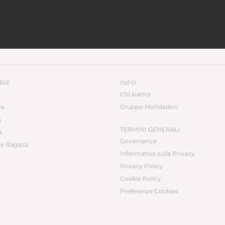
RIE
INFO
Chi siamo
ca
Gruppo Mondadori
a
TERMINI GENERALI
a
Governance
e Ragazzi
Informativa sulla Privacy
Privacy Policy
Cookie Policy
Preferenze Cookies