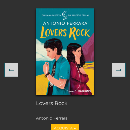
Previous
Ne
Lovers Rock
Antonio Ferrara
ACQUISTA