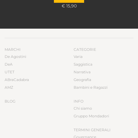
€ 15,90
MARCHI
CATEGORIE
De Agostini
Varia
DeA
Saggistica
UTET
Narrativa
ABraCadabra
Geografia
AMZ
Bambini e Ragazzi
BLOG
INFO
Chi siamo
Gruppo Mondadori
TERMINI GENERALI
Governance