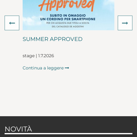
Previous
Ne
SUMMER APPROVED
stage | 1.7.2026
Continua a leggere
NOVITÀ