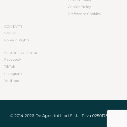
Cookie Policy
Preferenze Cookies
CONTATTI
Scrivici
Foreign Rights
SEGUICI SUI SOCIAL
Facebook
TikTok
Instagram
YouTube
© 2014-2026 De Agostini Libri S.r.l. - P.Iva 02501780031