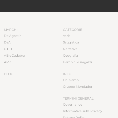
MARCHI
CATEGORIE
De Agostini
Varia
DeA
Saggistica
UTET
Narrativa
ABraCadabra
Geografia
AMZ
Bambini e Ragazzi
BLOG
INFO
Chi siamo
Gruppo Mondadori
TERMINI GENERALI
Governance
Informativa sulla Privacy
Privacy Policy