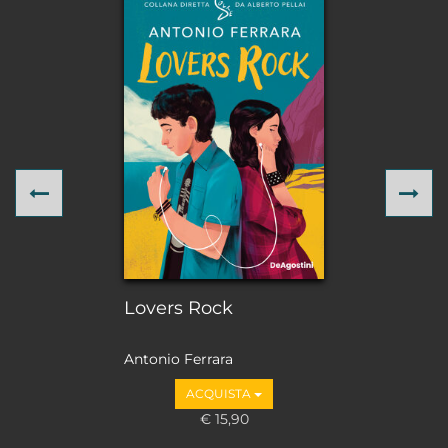
Previous
Ne
Lovers Rock
Antonio Ferrara
ACQUISTA
€ 15,90