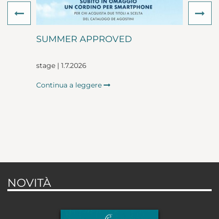
Previous
Ne
SUMMER APPROVED
stage | 1.7.2026
Continua a leggere
NOVITÀ