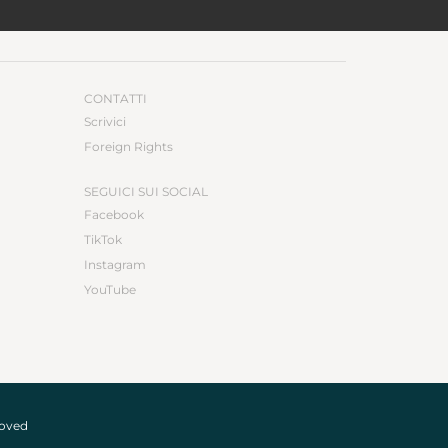
CONTATTI
Scrivici
Foreign Rights
SEGUICI SUI SOCIAL
Facebook
TikTok
Instagram
YouTube
roved