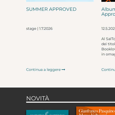
SUMMER APPROVED
Album
Appro
stage | 1.7.2026
12.5.20
Al SalT
dei tito
Booklov
in omag
Continua a leggere
Contin
NOVITÀ