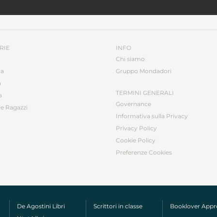
RIE
INFO
Chi siamo
ca
Gruppo Mondadori
a
TERMINI GENERALI
a
Governance
e Ragazzi
Informativa sulla Privacy
Privacy Policy
Cookie Policy
Preferenze Cookies
De Agostini Libri
Scrittori in classe
Booklover App