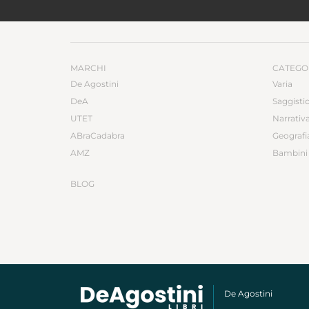
MARCHI
CATEGO
De Agostini
Varia
DeA
Saggisti
UTET
Narrativ
ABraCadabra
Geografi
AMZ
Bambini 
BLOG
De Agostini