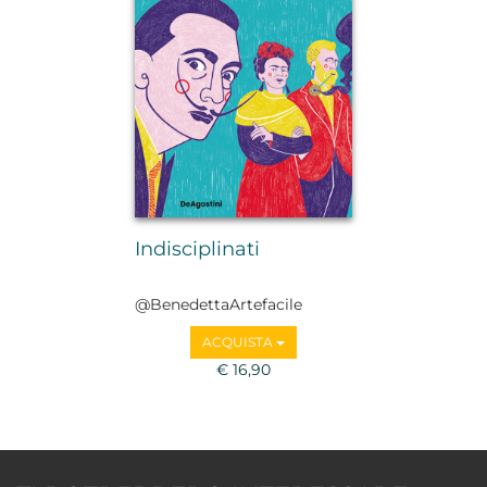
Indisciplinati
@BenedettaArtefacile
Benedetta Colombo
ACQUISTA
€ 16,90