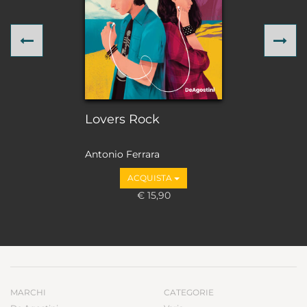
Previous
Ne
Lovers Rock
Antonio Ferrara
ACQUISTA
€ 15,90
MARCHI
CATEGORIE