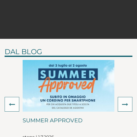
DAL BLOG
Previous
Ne
SUMMER APPROVED
stage | 1.7.2026