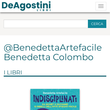
Togg
navig
CERCA
@BenedettaArtefacile
Benedetta Colombo
I LIBRI