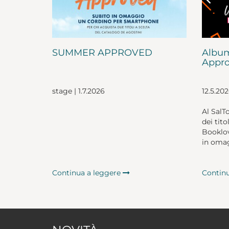
SUMMER APPROVED
Album
Appro
stage | 1.7.2026
12.5.20
Al SalT
dei tito
Booklov
in omag
Continua a leggere
Contin