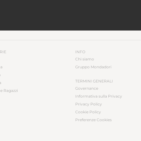
RIE
INFO
Chi siamo
ca
Gruppo Mondadori
a
TERMINI GENERALI
a
Governance
e Ragazzi
Informativa sulla Privacy
Privacy Policy
Cookie Policy
Preferenze Cookies