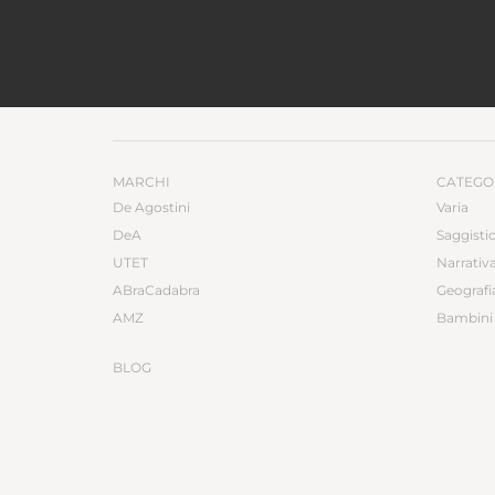
MARCHI
CATEGO
De Agostini
Varia
DeA
Saggisti
UTET
Narrativ
ABraCadabra
Geografi
AMZ
Bambini 
BLOG