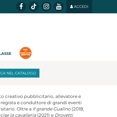
ACCEDI
CLASSE
RCA
NEL CATALOGO
to creativo pubblicitario, allevatore e
, regista e conduttore di grandi eventi
itario. Oltre a
Il grande Gualino
(2018,
ise la cavalleria
(2021) e
Drovetti