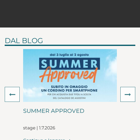
DAL BLOG
Previous
Ne
SUMMER APPROVED
stage | 1.7.2026