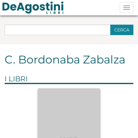
Togg
navig
CERCA
C. Bordonaba Zabalza
I LIBRI