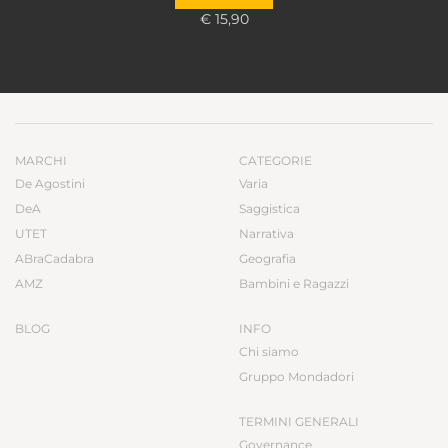
€ 15,90
MARCHI
CATEGORIE
De Agostini
Varia
DeA
Saggistica
UTET
Narrativa
ABraCadabra
Geografia
AMZ
Bambini e Ragazzi
BLOG
INFO
Chi siamo
Gruppo Mondadori
TERMINI GENERALI
Governance