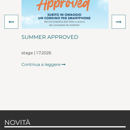
Previous
Ne
SUMMER APPROVED
stage | 1.7.2026
Continua a leggere
NOVITÀ