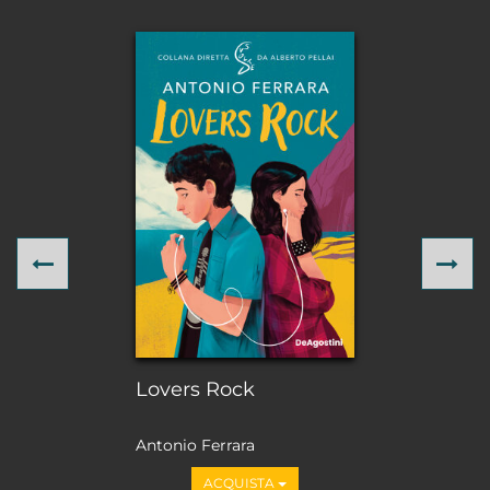
Previous
Ne
Lovers Rock
Antonio Ferrara
ACQUISTA